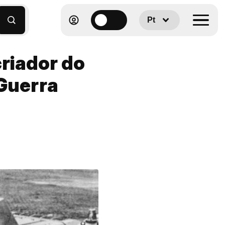
Pt
criador do
 Guerra