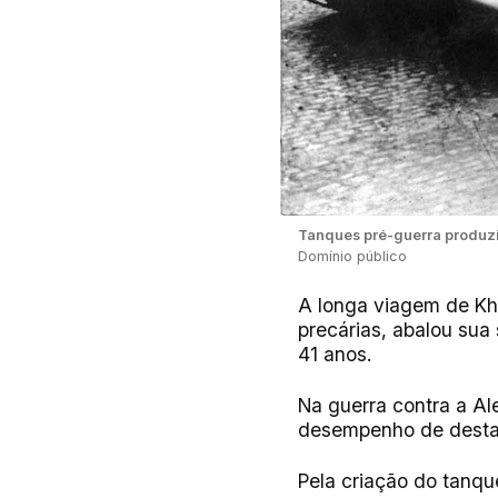
Tanques pré-guerra produzi
Domínio público
A longa viagem de Khár
precárias, abalou sua
41 anos.
Na guerra contra a A
desempenho de destaq
Pela criação do tanqu