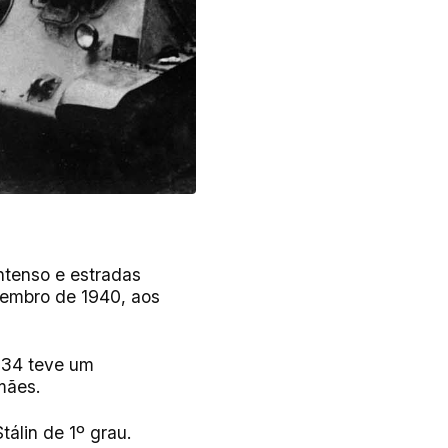
intenso e estradas
tembro de 1940, aos
-34 teve um
emães.
álin de 1º grau.