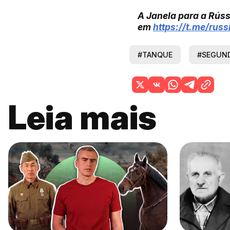
A Janela para a Rúss
em
https://t.me/rus
#TANQUE
#SEGUND
Leia mais