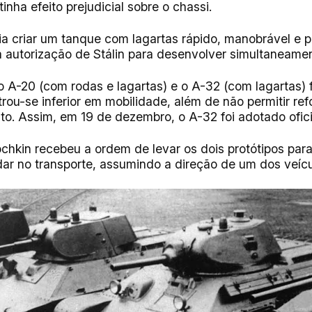
inha efeito prejudicial sobre o chassi.
a criar um tanque com lagartas rápido, manobrável e po
 autorização de Stálin para desenvolver simultaneame
 A-20 (com rodas e lagartas) e o A-32 (com lagartas)
rou-se inferior em mobilidade, além de não permitir ref
o. Assim, em 19 de dezembro, o A-32 foi adotado ofic
hkin recebeu a ordem de levar os dois protótipos par
ar no transporte, assumindo a direção de um dos veícu