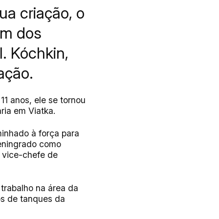
ua criação, o
 um dos
. Kóchkin,
ação.
11 anos, ele se tornou
ria em Viatka.
minhado à força para
Leningrado como
a vice-chefe de
trabalho na área da
os de tanques da