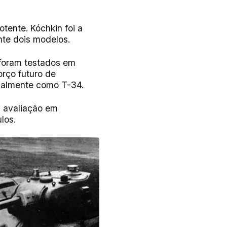
tente. Kóchkin foi a
nte dois modelos.
 foram testados em
orço futuro de
ialmente como T-34.
a avaliação em
los.