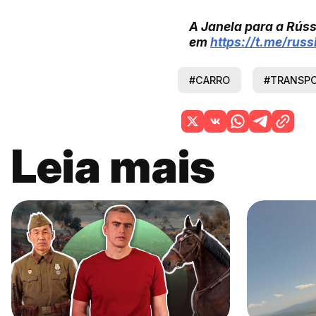
A Janela para a Rúss
em
https://t.me/rus
#CARRO
#TRANSP
Leia mais