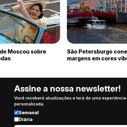
a de Moscou sobre
São Petersburgo cone
rodas
margens em cores vib
Assine a nossa newsletter!
Você receberá atualizações e terá de uma experiência
personalizada.
Semanal
Diária