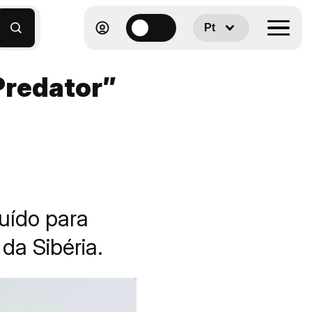
Pt
Predator”
ruído para
da Sibéria.