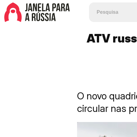
ATV russ
O novo quadric
circular nas p