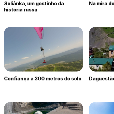
Soliânka, um gostinho da
Na mira d
história russa
Confiança a 300 metros do solo
Daguestão