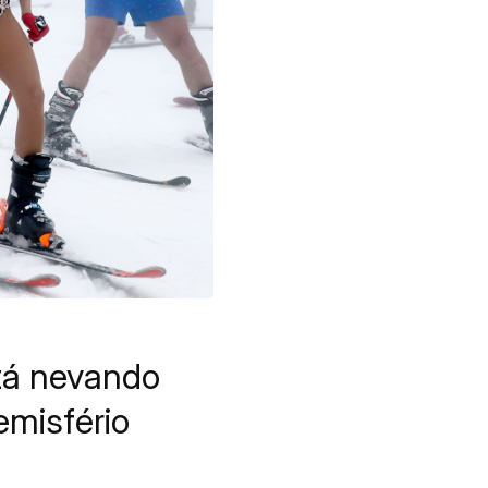
stá nevando
misfério