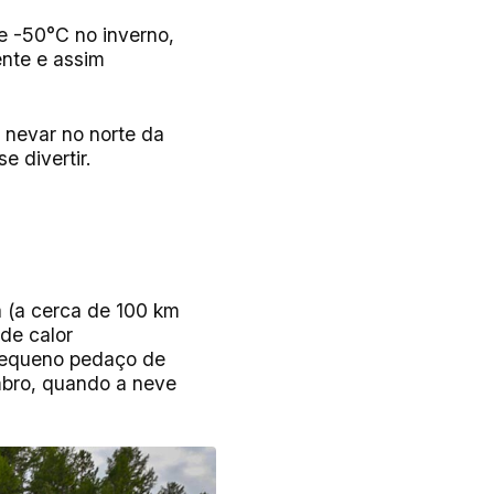
e -50°C no inverno,
ente e assim
e nevar no norte da
 divertir.
a (a cerca de 100 km
de calor
pequeno pedaço de
mbro, quando a neve