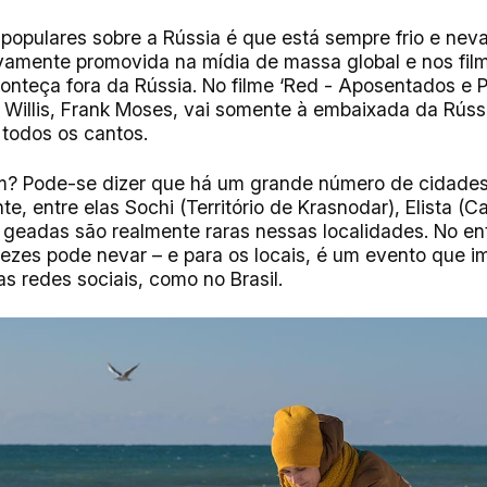
opulares sobre a Rússia é que está sempre frio e neva
vamente promovida na mídia de massa global e nos fil
teça fora da Rússia. No filme ‘Red - Aposentados e Pe
Willis, Frank Moses, vai somente à embaixada da Rúss
 todos os cantos.
m? Pode-se dizer que há um grande número de cidades
te, entre elas Sochi (Território de Krasnodar), Elista (C
e geadas são realmente raras nessas localidades. No e
ezes pode nevar – e para os locais, é um evento que i
as redes sociais, como no Brasil.