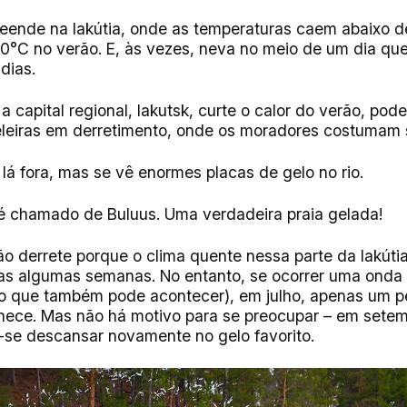
eende na Iakútia, onde as temperaturas caem abaixo d
0°C no verão. E, às vezes, neva no meio de um dia qu
dias.
 capital regional, Iakutsk, curte o calor do verão, pod
eiras em derretimento, onde os moradores costumam se
lá fora, mas se vê enormes placas de gelo no rio.
é chamado de Buluus. Uma verdadeira praia gelada!
não derrete porque o clima quente nessa parte da Iakúti
as algumas semanas. No entanto, se ocorrer uma onda 
o que também pode acontecer), em julho, apenas um 
nece. Mas não há motivo para se preocupar – em sete
-se descansar novamente no gelo favorito.