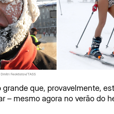
 Dmítri Feoktistov/TASS
o grande que, provavelmente, e
r – mesmo agora no verão do he