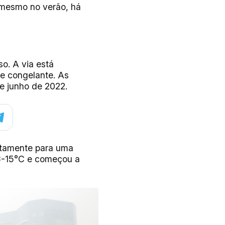
, mesmo no verão, há
o. A via está
e congelante. As
e junho de 2022.
ptamente para uma
13-15°C e começou a