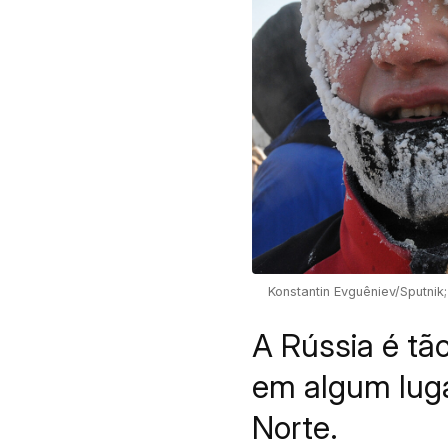
Konstantin Evguêniev/Sputnik;
A Rússia é tã
em algum luga
Norte.