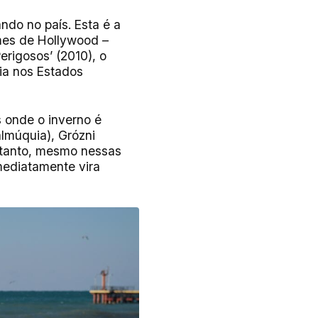
ndo no país. Esta é a
mes de Hollywood –
rigosos’ (2010), o
ia nos Estados
 onde o inverno é
almúquia), Grózni
ntanto, mesmo nessas
mediatamente vira