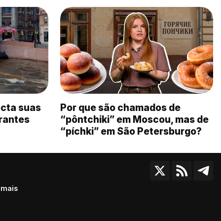
cta suas
Por que são chamados de
rantes
“pôntchiki” em Moscou, mas de
“píchki” em São Petersburgo?
 mais