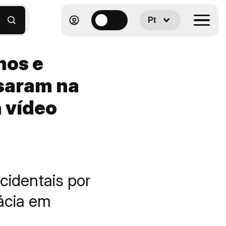
Pt
nos e
usaram na
 vídeo
cidentais por
cácia em