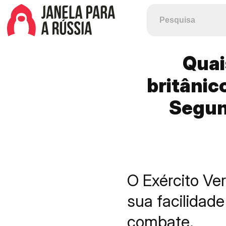
Quai
britânic
Segun
O Exército Ve
sua facilidade
combate.