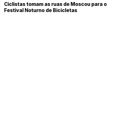
Ciclistas tomam as ruas de Moscou para o
Festival Noturno de Bicicletas
Alpinista russa entra para o Livros dos
Recordes ‘Guinness’