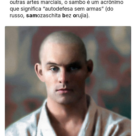
outras artes marciais, o sambo é um acrônimo
que significa “autodefesa sem armas” (do
russo,
sam
ozaschita
b
ez
o
rujia).