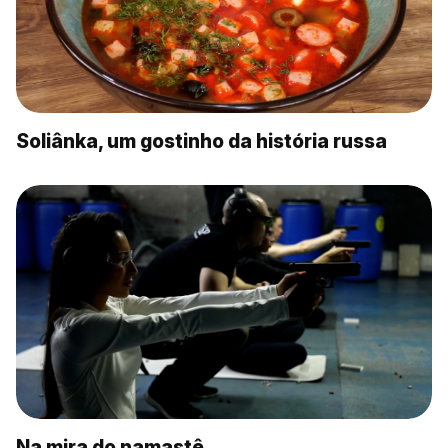
Soliânka, um gostinho da história russa
Na mira do namastê