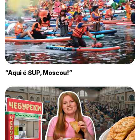
“Aqui é SUP, Moscou!”