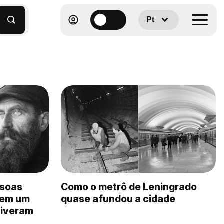
Pt
ssoas
Como o metrô de Leningrado
 em um
quase afundou a cidade
viveram