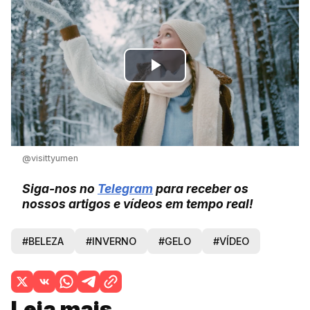
Play
Video
@visittyumen
Siga-nos no
Telegram
para receber os
nossos artigos e vídeos em tempo real!
#BELEZA
#INVERNO
#GELO
#VÍDEO
Leia mais