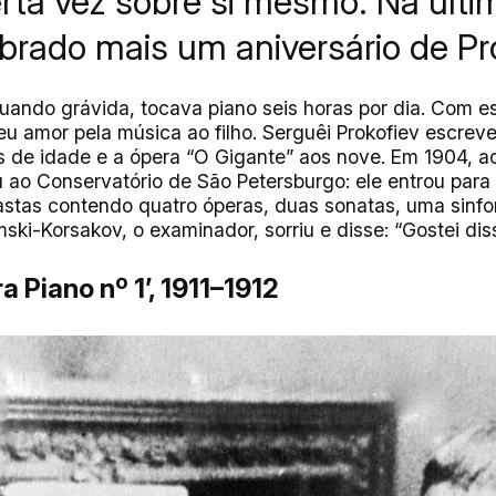
rta vez sobre si mesmo. Na últim
ebrado mais um aniversário de Pr
uando grávida, tocava piano seis horas por dia. Com es
seu amor pela música ao filho. Serguêi Prokofiev escrev
 de idade e a ópera “O Gigante” aos nove. Em 1904, a
 ao Conservatório de São Petersburgo: ele entrou par
stas contendo quatro óperas, duas sonatas, uma sinfo
imski-Korsakov, o examinador, sorriu e disse: “Gostei dis
a Piano nº 1’, 1911–1912