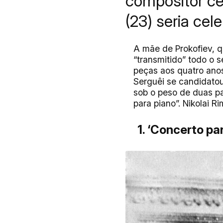
compositor ce
(23) seria cel
A mãe de Prokofiev, q
“transmitido” todo o 
peças aos quatro anos
Serguêi se candidatou
sob o peso de duas pa
para piano”. Nikolai R
1. ‘Concerto par