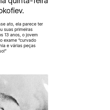
a quinta-feira
okofiev.
se ato, ela parece ter
eu suas primeiras
os 13 anos, o jovem
a o exame “curvado
nia e várias peças
so!”