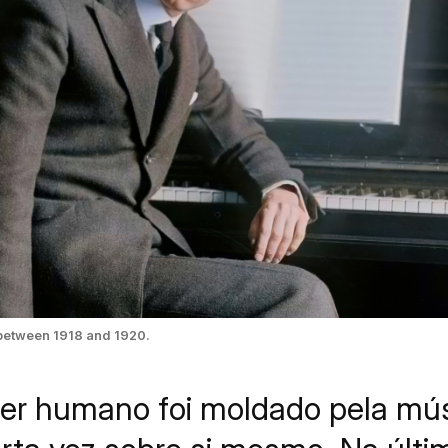
], between 1918 and 1920.
ser humano foi moldado pela músi