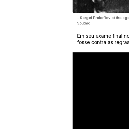
- Sergei Prokofiev at the age 
Sputnik
Em seu exame final no
fosse contra as regra