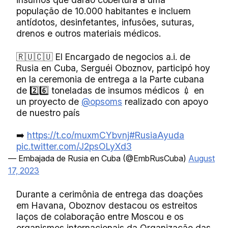
população de 10.000 habitantes e incluem
antídotos, desinfetantes, infusões, suturas,
drenos e outros materiais médicos.
🇷🇺🇨🇺 El Encargado de negocios a.i. de
Rusia en Cuba, Serguéi Oboznov, participó hoy
en la ceremonia de entrega a la Parte cubana
de 2️⃣6️⃣ toneladas de insumos médicos 💉 en
un proyecto de
@opsoms
realizado con apoyo
de nuestro país
➡️
https://t.co/muxmCYbvnj
#RusiaAyuda
pic.twitter.com/J2psOLyXd3
— Embajada de Rusia en Cuba (@EmbRusCuba)
August
17, 2023
Durante a cerimônia de entrega das doações
em Havana,
Oboznov
destacou os estreitos
laços de colaboração entre Moscou e os
organismos internacionais da Organização das