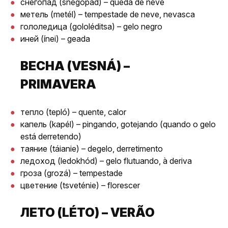
снегопад (snegopád) – queda de neve
метель (metél) – tempestade de neve, nevasca
гололедица (gololéditsa) – gelo negro
иней (ínei) – geada
ВЕСНА (VESNÁ) –
PRIMAVERA
тепло (tepló) – quente, calor
капель (kapél) – pingando, gotejando (quando o gelo
está derretendo)
таяние (táianie) – degelo, derretimento
ледоход (ledokhód) – gelo flutuando, à deriva
гроза (grozá) – tempestade
цветение (tsveténie) – florescer
ЛЕТО (LÉTO) – VERÃO