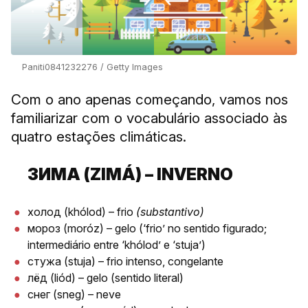
Paniti0841232276 / Getty Images
Com o ano apenas começando, vamos nos
familiarizar com o vocabulário associado às
quatro estações climáticas.
ЗИМА (ZIMÁ) – INVERNO
холод (khólod) – frio
(substantivo)
мороз (moróz) – gelo (‘frio’ no sentido figurado;
intermediário entre ‘khólod’ e ‘stuja’)
стужа (stuja) – frio intenso, congelante
лёд (liód) – gelo (sentido literal)
снег (sneg) – neve