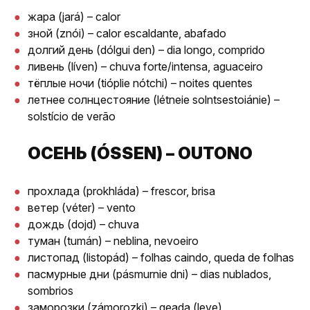
жара (jará) – calor
зной (znói) – calor escaldante, abafado
долгий день (dólgui den) – dia longo, comprido
ливень (líven) – chuva forte/intensa, aguaceiro
тёплые ночи (tióplie nótchi) – noites quentes
летнее солнцестояние (létneie solntsestoiánie) –
solstício de verão
ОСЕНЬ (ÓSSEN) – OUTONO
прохлада (prokhláda) – frescor, brisa
ветер (véter) – vento
дождь (dojd) – chuva
туман (tumán) – neblina, nevoeiro
листопад (listopád) – folhas caindo, queda de folhas
пасмурные дни (pásmurnie dni) – dias nublados,
sombrios
заморозки (zámorozki) – geada (leve)