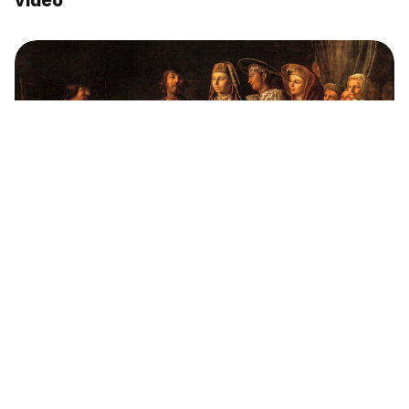
vídeo
Por que o casamento camponês na Rússia
era uma verdadeira saga (e um negócio
também)?