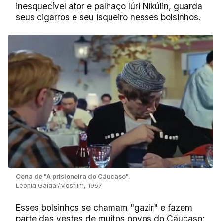
inesquecível ator e palhaço Iúri Nikúlin, guarda
seus cigarros e seu isqueiro nesses bolsinhos.
Cena de "A prisioneira do Cáucaso".
Leonid Gaidai/Mosfilm, 1967
Esses bolsinhos se chamam "gazir" e fazem
parte das vestes de muitos povos do Cáucaso: