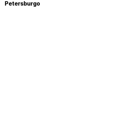
Petersburgo
5 atrações pouco conhecidas de São
Petersburgo