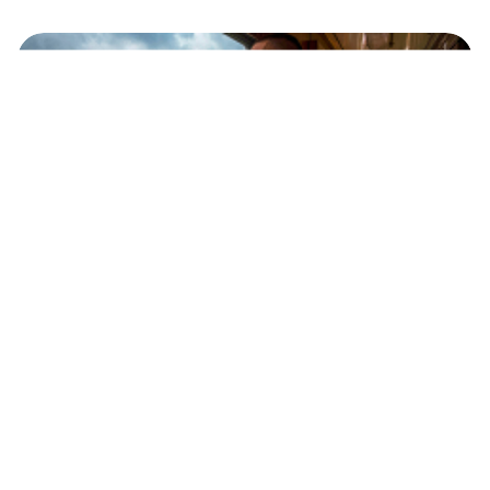
O que se pode ver da janela do trem na
Ferrovia Transiberiana?
Como será o novo trem de alta velocidade
russo ‘Béli Krétchet’?