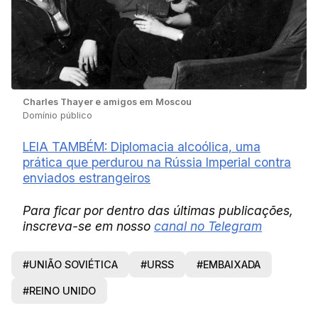
Charles Thayer e amigos em Moscou
Domínio público
LEIA TAMBÉM: Diplomacia alcoólica, uma
prática que perdurou na Rússia Imperial contra
enviados estrangeiros
Para ficar por dentro das últimas publicações,
inscreva-se em nosso
canal no Telegram
#UNIÃO SOVIÉTICA
#URSS
#EMBAIXADA
#REINO UNIDO