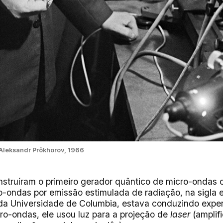
 Aleksandr Prôkhorov, 1966
struíram o primeiro gerador quântico de micro-onda
o-ondas por emissão estimulada de radiação, na sigla 
da Universidade de Columbia, estava conduzindo expe
o-ondas, ele usou luz para a projeção de
laser
(amplif