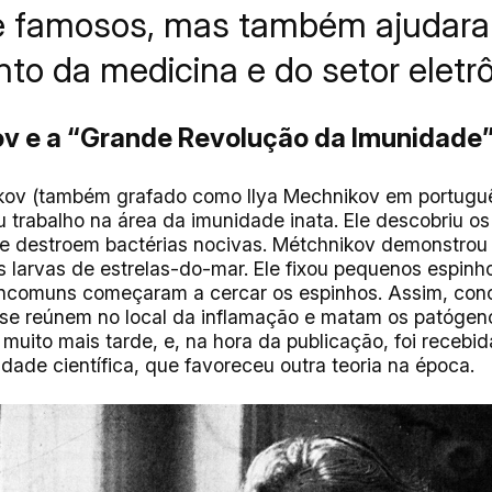
 famosos, mas também ajudar
to da medicina e do setor eletrô
ikov e a “Grande Revolução da Imunidade
nikov (também grafado como Ilya Mechnikov em portugu
 trabalho na área da imunidade inata. Ele descobriu os 
 e destroem bactérias nocivas. Métchnikov demonstro
 larvas de estrelas-do-mar. Ele fixou pequenos espinho
incomuns começaram a cercar os espinhos. Assim, con
se reúnem no local da inflamação e matam os patógeno
 muito mais tarde, e, na hora da publicação, foi recebi
dade científica, que favoreceu outra teoria na época.