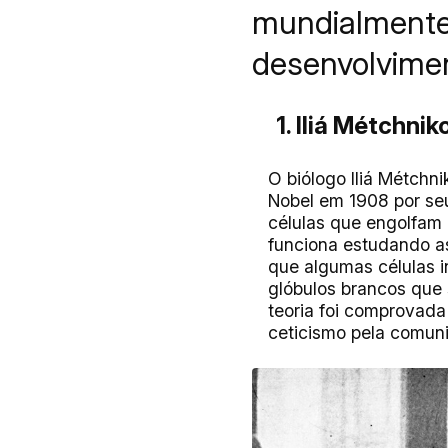
mundialmente
desenvolvimen
1. Iliá Métchn
O biólogo Iliá Métch
Nobel em 1908 por seu
células que engolfam
funciona estudando as
que algumas células 
glóbulos brancos que 
teoria foi comprovada
ceticismo pela comuni