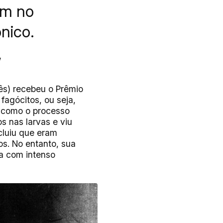
am no
nico.
”
ês) recebeu o Prêmio
fagócitos, ou seja,
u como o processo
s nas larvas e viu
cluiu que eram
s. No entanto, sua
da com intenso