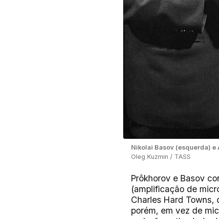
Nikolai Basov (esquerda) e
Oleg Kuzmin / TASS
Prôkhorov
e Basov con
(amplificação de micr
Charles Hard Towns, 
porém, em vez de micr