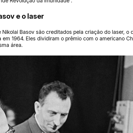
nde Revolução da Imunidade”.
asov e o laser
 Nikolai Basov são creditados pela criação do laser, o 
a em 1964. Eles dividiram o prêmio com o americano C
sma área.