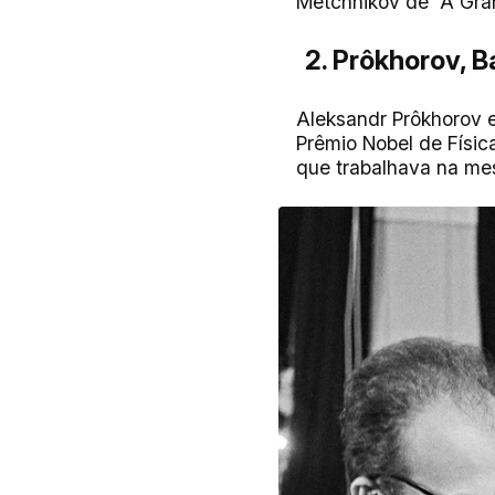
Métchnikov de “A Gra
2. Prôkhorov, B
Aleksandr Prôkhorov e
Prêmio Nobel de Físic
que trabalhava na me