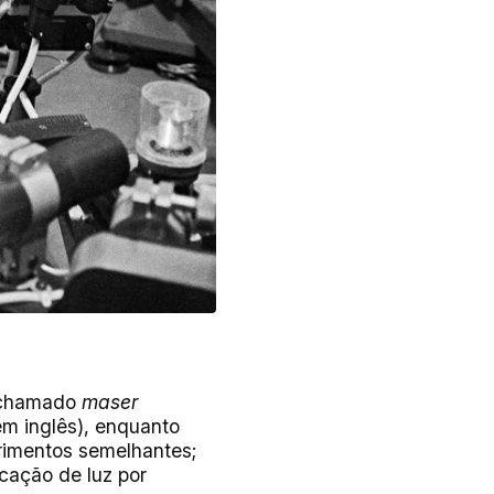
s chamado
maser
em inglês), enquanto
rimentos semelhantes;
icação de luz por