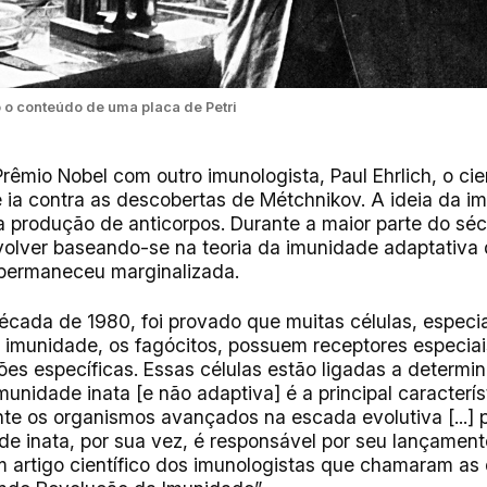
 o conteúdo de uma placa de Petri
Prêmio Nobel com outro imunologista, Paul Ehrlich, o ci
 ia contra as descobertas de Métchnikov. A ideia da i
 a produção de anticorpos. Durante a maior parte do séc
olver baseando-se na teoria da imunidade adaptativa 
 permaneceu marginalizada.
écada de 1980, foi provado que muitas células, espec
 imunidade, os fagócitos, possuem receptores especiai
ções específicas. Essas células estão ligadas a determ
unidade inata [e não adaptiva] é a principal caracterís
nte os organismos avançados na escada evolutiva [...
de inata, por sua vez, é responsável por seu lançamen
um artigo científico dos imunologistas que chamaram as