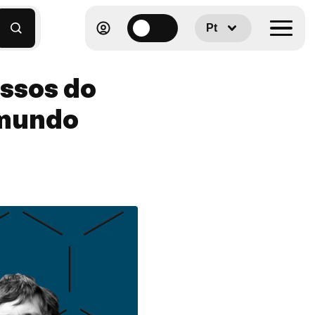
Pt
ussos do
 mundo