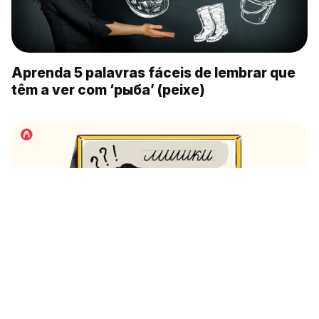
Aprenda 5 palavras fáceis de lembrar que
têm a ver com ‘рыба’ (peixe)
Como aprender a ler a letra cursiva em