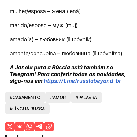
mulher/esposa – жена (jená)
marido/esposo – муж (muj)
amado(a) – любовник (liubóvnik)
amante/concubina – любовница (liubóvnitsa)
A Janela para a Rússia está também no
Telegram! Para conferir todas as novidades,
siga-nos em
https://t.me/russiabeyond_br
#CASAMENTO
#AMOR
#PALAVRA
#LÍNGUA RUSSA