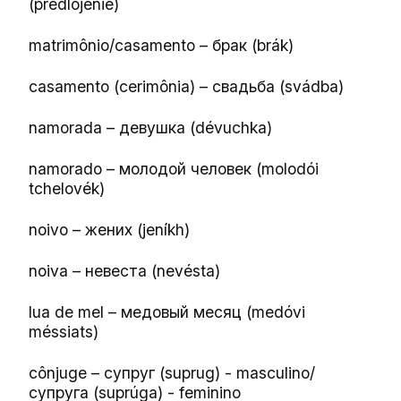
(predlojénie)
matrimônio/casamento – брак (brák)
casamento (cerimônia) – свадьба (svádba)
namorada – девушка (dévuchka)
namorado – молодой человек (molodói
tchelovék)
noivo – жених (jeníkh)
noiva – невеста (nevésta)
lua de mel – медовый месяц (medóvi
méssiats)
cônjuge – супруг (suprug) - masculino/
супругa (suprúga) - feminino