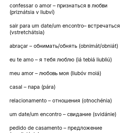
confessar o amor – признаться в любви
(priznátsia v liubví)
sair para um date/um encontro– встречаться
(vstretchátsia)
abraçar – обнимать/обнять (obnimát/obniát)
eu te amo – я тебя люблю (iá tebiá liubliú)
meu amor – любовь моя (liubóv moiá)
casal – пара (pára)
relacionamento – отношения (otnochénia)
um date/um encontro – свидание (svidánie)
pedido de casamento – предложение