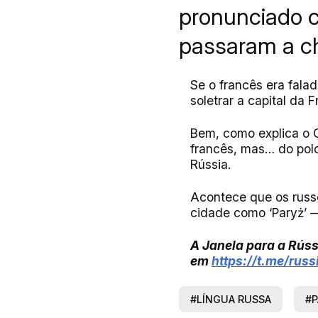
pronunciado co
passaram a ch
Se o francês era fala
soletrar a capital da 
Bem, como explica o G
francês, mas… do pol
Rússia.
Acontece que os russo
cidade como ‘Paryż’ —
A Janela para a Rúss
em
https://t.me/rus
#LÍNGUA RUSSA
#P