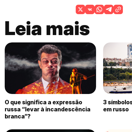
Leia mais
O que significa a expressão
3 símbolo
russa “levar à incandescência
em russo
branca”?