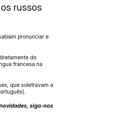
 os russos
sabiam pronunciar e
 diretamente do
íngua francesa na
eses, que soletravam a
português).
 novidades, siga-nos