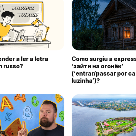
der a ler a letra
Como surgiu a expres
m russo?
‘зайти на огонёк’
(‘entrar/passar por c
luzinha’)?