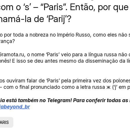
m o ‘s’ – “Paris”. Então, por que
amá-la de ‘Parij’?
do por toda a nobreza no Império Russo, como eles não 
França?
ramota.ru, o nome ‘Paris’ veio para a língua russa não
onês! E isso se deu antes mesmo da disseminação da l
s ouviram falar de ‘Paris’ pela primeira vez dos polon
 com o final pronunciado como a letra russa ж (‘j’ em 
ia está também no Telegram! Para conferir todas as
siabeyond_br
ARIS