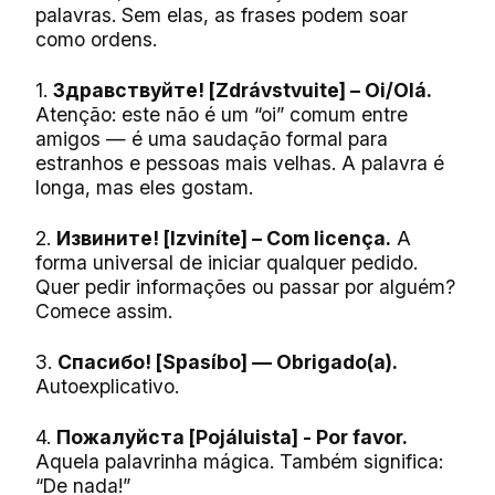
palavras. Sem elas, as frases podem soar
como ordens.
1.
Здравствуйте! [Zdrávstvuite] – Oi/Olá.
Atenção: este não é um “oi” comum entre
amigos — é uma saudação formal para
estranhos e pessoas mais velhas. A palavra é
longa, mas eles gostam.
2.
Извините! [Izviníte] – Com licença.
A
forma universal de iniciar qualquer pedido.
Quer pedir informações ou passar por alguém?
Comece assim.
3.
Спасибо! [Spasíbo] — Obrigado(a).
Autoexplicativo.
4.
Пожалуйста [Pojáluista] - Por favor.
Aquela palavrinha mágica. Também significa:
“De nada!”