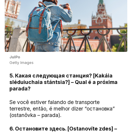
JulPo
Getty Images
5. Какая следующая станция? [Kakáia
sléduiuchaia stántsia?] – Qual é a próxima
parada?
Se você estiver falando de transporte
terrestre, então, é melhor dizer “остановка”
(ostanôvka – parada).
6. Остановите здесь. [Ostanovíte zdes] –