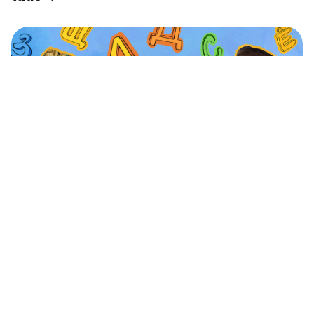
Como aprender russo com a ‘Janela para a
Rússia’