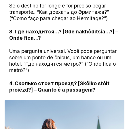
Se o destino for longe e for preciso pegar
transporte.. “Как доехать до Эрмитажа?”
(“Como faço para chegar ao Hermitage?”)
3. Где находится…? [Gde nakhôditsia…?] –
Onde fica…?
Uma pergunta universal. Você pode perguntar
sobre um ponto de ônibus, um banco ou um
hotel. “Где находится метро?” (“Onde fica o
metrô?”)
4. Сколько стоит проезд? [Skôlko stôit
proiézd?] – Quanto é a passagem?