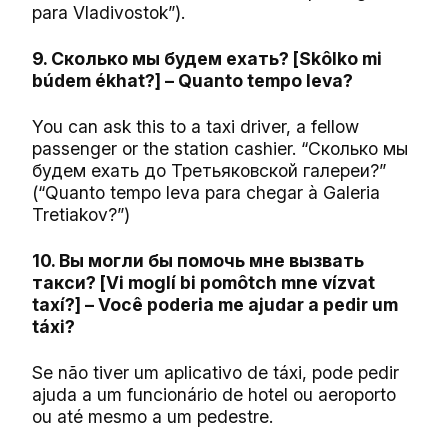
para Vladivostok”).
9. Сколько мы будем ехать? [Skôlko mi
búdem ékhat?] – Quanto tempo leva?
You can ask this to a taxi driver, a fellow
passenger or the station cashier. “Сколько мы
будем ехать до Третьяковской галереи?”
(“Quanto tempo leva para chegar à Galeria
Tretiakov?”)
10. Вы могли бы помочь мне вызвать
такси? [Vi moglí bi pomôtch mne vízvat
taxí?] – Você poderia me ajudar a pedir um
táxi?
Se não tiver um aplicativo de táxi, pode pedir
ajuda a um funcionário de hotel ou aeroporto
ou até mesmo a um pedestre.