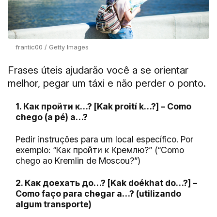
frantic00 / Getty Images
Frases úteis ajudarão você a se orientar
melhor, pegar um táxi e não perder o ponto.
1. Как пройти к…? [Kak proití k…?] – Como
chego (a pé) a…?
Pedir instruções para um local específico. Por
exemplo: “Как пройти к Кремлю?” (“Como
chego ao Kremlin de Moscou?”)
2. Как доехать до…? [Kak doékhat do…?] –
Como faço para chegar a…? (utilizando
algum transporte)