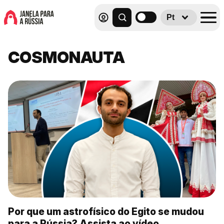
Pt
COSMONAUTA
Por que um astrofísico do Egito se mudou
para a Rússia? Assista ao vídeo