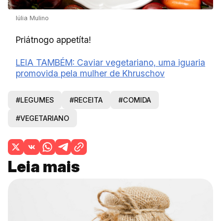
Iúlia Mulino
Priátnogo appetíta!
LEIA TAMBÉM: Caviar vegetariano, uma iguaria
promovida pela mulher de Khruschov
#LEGUMES
#RECEITA
#COMIDA
#VEGETARIANO
Leia mais