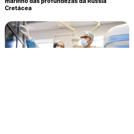
marinho das profundezas da Rússia
Cretácea
Médicos de todo o mundo são convidados
para um estágio gratuito na Rússia