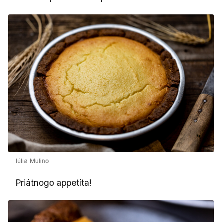
Iúlia Mulino
Priátnogo appetíta!