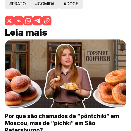
#PRATO
#COMIDA
#DOCE
Leia mais
Por que são chamados de “pôntchiki” em
Moscou, mas de “píchki” em São
Petersburgo?